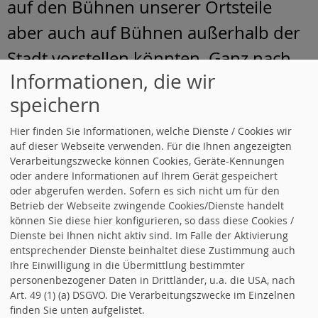
auf den Bühnen unserer Ortsteile
aber auch auf Bühnen außerhalb der
Stadt vorstellen könnten. Ganz nach
Informationen, die wir
dem Motto des Rockkonzerts. Es
speichern
lautet nämlich: „Don ́t stop me now!“
Hier finden Sie Informationen, welche Dienste / Cookies wir
Für die SPD-Fraktion:
auf dieser Webseite verwenden. Für die Ihnen angezeigten
Verarbeitungszwecke können Cookies, Geräte-Kennungen
René Asché, Vorsitzende
oder andere Informationen auf Ihrem Gerät gespeichert
oder abgerufen werden. Sofern es sich nicht um für den
Betrieb der Webseite zwingende Cookies/Dienste handelt
können Sie diese hier konfigurieren, so dass diese Cookies /
Dienste bei Ihnen nicht aktiv sind. Im Falle der Aktivierung
entsprechender Dienste beinhaltet diese Zustimmung auch
Ihre Einwilligung in die Übermittlung bestimmter
personenbezogener Daten in Drittländer, u.a. die USA, nach
Art. 49 (1) (a) DSGVO. Die Verarbeitungszwecke im Einzelnen
«
SPD - Flashmob mit AISHA am
finden Sie unten aufgelistet.